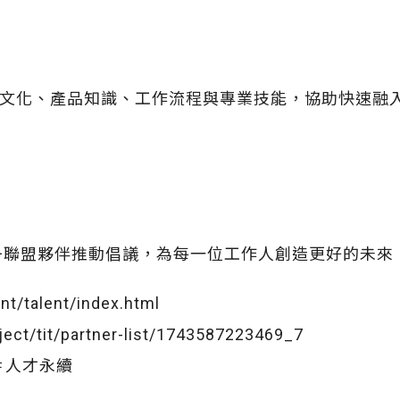
文化、產品知識、工作流程與專業技能，協助快速融
00+聯盟夥伴推動倡議，為每一位工作人創造更好的未
nt/talent/index.html
ject/tit/partner-list/1743587223469_7
盟 ＃人才永續