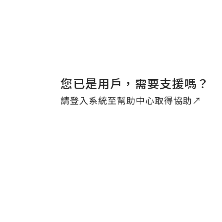
量身規劃與專業導入，賦能企業高效營運
您已是用戶，需要支援嗎？
請
登入系統
至幫助中心取得協助↗