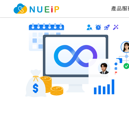
產品服
超過
3500
家企業信任
需求複雜？NUEIP從核心人資、簽核流程到跨系